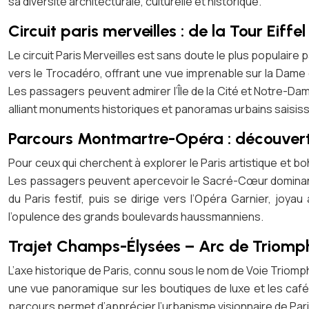
sa diversité architecturale, culturelle et historique.
Circuit paris merveilles : de la Tour Eif
Le circuit Paris Merveilles est sans doute le plus populaire p
vers le Trocadéro, offrant une vue imprenable sur la Dame d
Les passagers peuvent admirer l’Île de la Cité et Notre-Dam
alliant monuments historiques et panoramas urbains saisis
Parcours Montmartre-Opéra : découver
Pour ceux qui cherchent à explorer le Paris artistique et 
Les passagers peuvent apercevoir le Sacré-Cœur dominant 
du Paris festif, puis se dirige vers l’Opéra Garnier, joy
l’opulence des grands boulevards haussmanniens.
Trajet Champs-Élysées – Arc de Triomphe
L’axe historique de Paris, connu sous le nom de Voie Triom
une vue panoramique sur les boutiques de luxe et les café
parcours permet d’apprécier l’urbanisme visionnaire de Pari