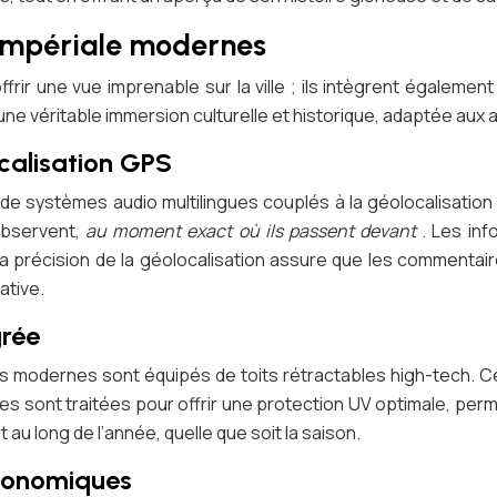
 impériale modernes
ir une vue imprenable sur la ville ; ils intègrent égalemen
 une véritable immersion culturelle et historique, adaptée a
calisation GPS
on de systèmes audio multilingues couplés à la géolocalisat
 observent,
au moment exact où ils passent devant
. Les in
. La précision de la géolocalisation assure que les commenta
ative.
grée
us modernes sont équipés de toits rétractables high-tech. C
tres sont traitées pour offrir une protection UV optimale, pe
au long de l’année, quelle que soit la saison.
gonomiques