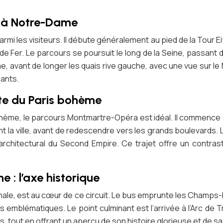
fel à Notre-Dame
armi les visiteurs. Il débute généralement au pied de la Tour Eif
e Fer. Le parcours se poursuit le long de la Seine, passant de
e, avant de longer les quais rive gauche, avec une vue sur le
sants.
te du Paris bohème
bohème, le parcours Montmartre-Opéra est idéal. Il commence
la ville, avant de redescendre vers les grands boulevards.
au architectural du Second Empire. Ce trajet offre un contra
 : l’axe historique
phale, est au cœur de ce circuit. Le bus emprunte les Champs
s emblématiques. Le point culminant est l’arrivée à l’Arc 
s, tout en offrant un aperçu de son histoire glorieuse et de 